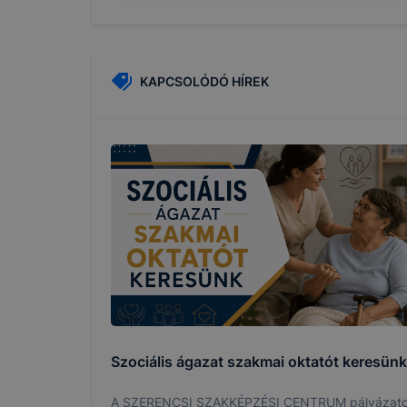
cookie-kat
változtatás
a cookie-ka
mivel a coo
KAPCSOLÓDÓ HÍREK
megkönnyít
megakadályo
lesznek kép
tervezettől
Szociális ágazat szakmai oktatót keresünk
A SZERENCSI SZAKKÉPZÉSI CENTRUM pályázato