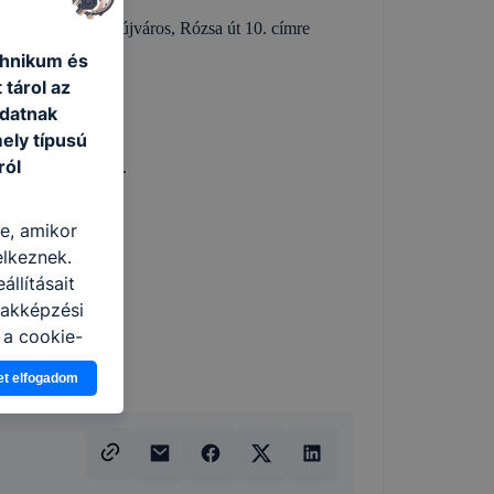
ola, 3580 Tiszaújváros, Rózsa út 10. címre
chnikum és
 tárol az
adatnak
ely típusú
ról
 döntés érdekében.
re, amikor
elkeznek.
llításait
zakképzési
 a cookie-
latban,
et elfogadom
elyik
atja
ikapcsolni a