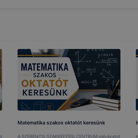
? Minden modern böngésző engedélyezi a cookie-k beállít
át. A legtöbb böngésző alapértelmezettként automatikusan
t, de ezek általában megváltoztathatók. Felhívjuk figyelmé
kie-k célja honlapunk használhatóságának és folyamataina
ése vagy lehetővé tétele, a cookie-k alkalmazásának
zása vagy törlése által előfordulhat, hogy felhasználóink
esek honlapunk funkcióinak teljes körű használatára, vagy
 eltérően fog működni böngészőjében.
Matematika szakos oktatót keresünk
t
A SZERENCSI SZAKKÉPZÉSI CENTRUM pályázatot