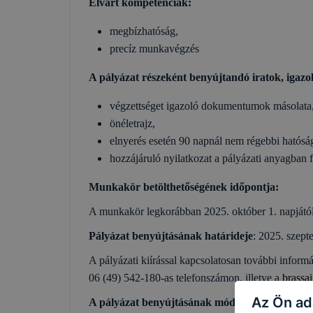
Elvárt kompetenciák:
megbízhatóság,
precíz munkavégzés
A pályázat részeként benyújtandó iratok, igazo
végzettséget igazoló dokumentumok másolata
önéletrajz,
elnyerés esetén 90 napnál nem régebbi hatóság
hozzájáruló nyilatkozat a pályázati anyagban 
Munkakör betölthetőségének időpontja:
A munkakör legkorábban 2025. október 1. napjától 
Pályázat benyújtásának határideje
: 2025. szept
A pályázati kiírással kapcsolatosan további inform
06 (49) 542-180-as telefonszámon, illetve a
brassa
Az Ön ad
A pályázat benyújtásának módja: