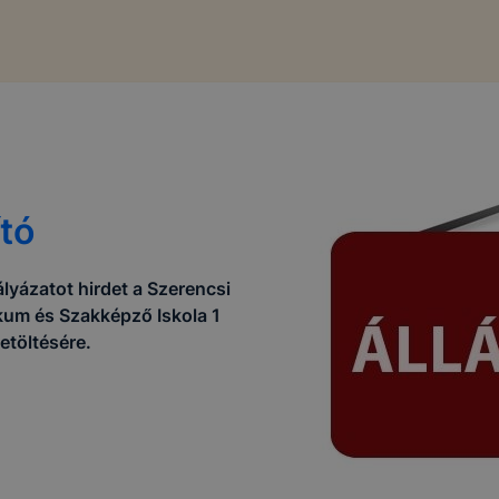
ító
zatot hirdet a Szerencsi
kum és Szakképző Iskola 1
etöltésére.