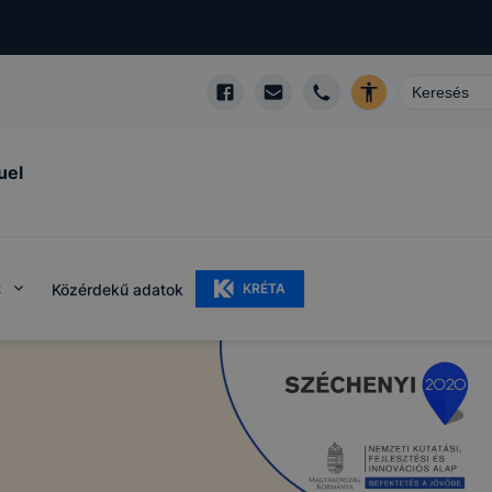
uel
k
Közérdekű adatok
KRÉTA