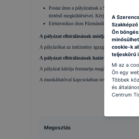
Postai úton a pályázatnak a Szerencsi Szakk
történő megküldésével. Kérjük a borítékon fe
A Szerencs
Elektronikus úton Pázmándi Henriett igazgató
Szakképző I
Ön böngész
A pályázat elbírálásának módja rendje:
minősülhet
cookie-k a
A pályázókat az intézmény igazgatója hallgatja me
teljeskörű 
A pályázat elbírálásának határideje
: 2025. szep
Mi az a coo
A pályázat kiírója fenntartja magának a jogot, hog
Ön egy web
Többek közö
A munkáltatóval kapcsolatban további információt
és általáno
Centrum Ti
kat a követ
hogyan hasz
részeit lát
biztosítsun
Megosztás
oldalunkat,