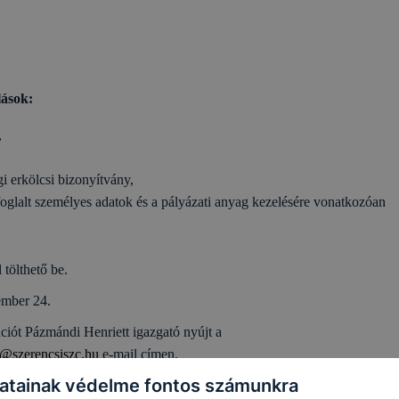
lások:
,
i erkölcsi bizonyítvány,
foglalt személyes adatok és a pályázati anyag kezelésére vonatkozóan
tölthető be.
ember 24.
ációt Pázmándi Henriett igazgató nyújt a
i@szerencsiszc.hu
e-mail címen.
atainak védelme fontos számunkra