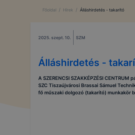
/
/
Főoldal
Hírek
Álláshirdetés - takarító
2025. szept. 10.
SZM
Álláshirdetés - takar
A SZERENCSI SZAKKÉPZÉSI CENTRUM pályá
SZC Tiszaújvárosi Brassai Sámuel Techni
fő műszaki dolgozó (takarító) munkakör b