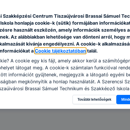
épzési Centrum
Tiszaújvárosi Brassai
Sámuel Technikum és Szakképző Isk
ltüntetni a munkakör megnevezését.
i Szakképzési Centrum Tiszaújvárosi Brassai Sámuel Te
 részére a
brassai@szerencsiszc.hu
e-mail címen keresztül.
skola honlapja cookie-k (sütik) formájában információkat
ésre használt eszközén, amely információk személyes 
nek. Az alábbiakban lehetősége van dönteni arról, hogy m
lkalmazását kívánja engedélyezni. A cookie-k alkalmazásá
g, javaslatát megküldi a Szerencsi Szakképzési Centrum kancellárjának
információkat a
Cookie tájékoztatóban
talál.
tember 29.
kie? A cookie egy kis fájl, amely akkor kerül a számítógép
y a pályázatot eredménytelenné nyilvánítsa.
helyet látogat meg. A cookie-k számtalan funkcióval rend
tt információt gyűjtenek, megjegyzik a látogató egyéni beá
 a
https://brassaisamuel.hu/
honlapon szerezhetnek.
sságban megkönnyítik a honlap használatát. A Szerencsi S
szaújvárosi Brassai Sámuel Technikum és Szakképző Iskola
kező célokból használja: információ gyűjtése azzal kapcso
További lehetőségek
Mind
nálja Ön a honlapot -annak felmérésével, hogy a honlap m
ogatja, vagy használja leginkább, így megtudhatjuk, hogyan
k Önnek még jobb felhasználói élményt, ha ismét meglátog
 honlap fejlesztése. Hogyan ellenőrizheti és hogyan tudja k