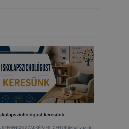
ásának a
 elfogadja
t, hogy
k
 nem
 a honlap a
Iskolapszichológust keresünk
A SZERENCSI SZAKKÉPZÉSI CENTRUM pályázatot