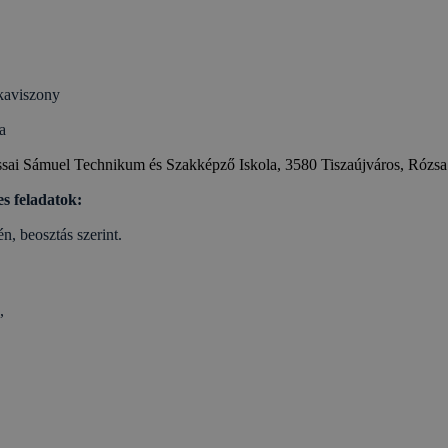
kaviszony
a
assai Sámuel Technikum és Szakképző Iskola, 3580 Tiszaújváros, 
es feladatok:
n, beosztás szerint.
,