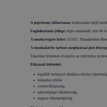
A jogviszony időtartama:
határozatlan idejű mun
Foglalkoztatás jellege:
teljes munkaidő, heti 40 ór
A munkavégzés helye:
SZSZC
Tiszaújvárosi Br
A munkakörbe tartozó megbízással járó lényeg
Takarítási feladatok elvégzése az intézmény területé
Pályázati feltételek:
legalább befejezett általános iskolai végzettség
büntetlen előélet
cselekvőképesség,
egészségügyi alkalmasság,
magyar állampolgárság